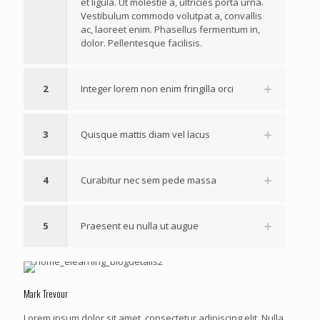
et ligula. Ut molestie a, ultricies porta urna.
Vestibulum commodo volutpat a, convallis
ac, laoreet enim. Phasellus fermentum in,
dolor. Pellentesque facilisis.
2
Integer lorem non enim fringilla orci
3
Quisque mattis diam vel lacus
4
Curabitur nec sem pede massa
5
Praesent eu nulla ut augue
Mark Trevour
Lorem ipsum dolor sit amet, consectetur adipiscing elit. Nulla